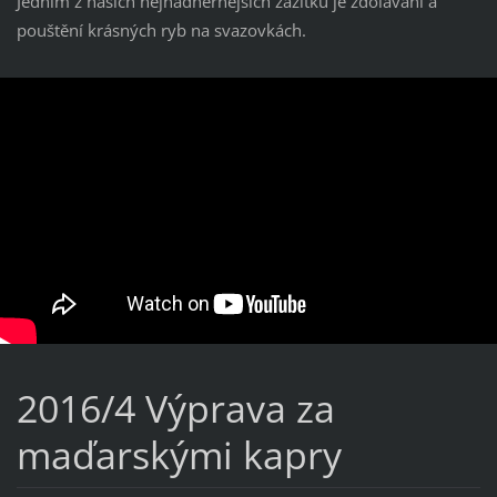
Jedním z našich nejnádhernějších zážitků je zdolávání a
pouštění krásných ryb na svazovkách.
2016/4 Výprava za
maďarskými kapry