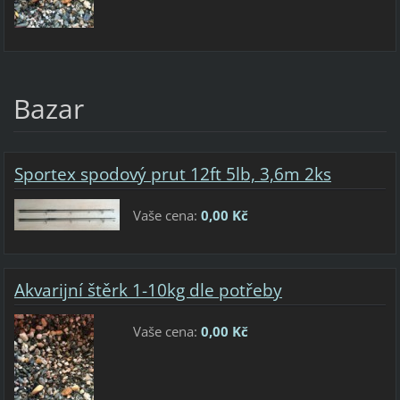
Bazar
Sportex spodový prut 12ft 5lb, 3,6m 2ks
Vaše cena:
0,00 Kč
Akvarijní štěrk 1-10kg dle potřeby
Vaše cena:
0,00 Kč