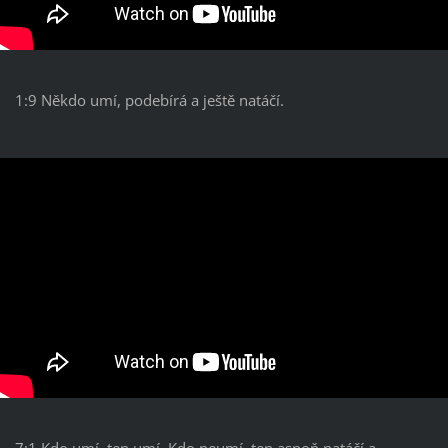
1:9 Někdo umí, podebírá a ještě natáčí.
7:1 Kdo umí, ten umí. Kdo neumí, ten aspoň natáčí a